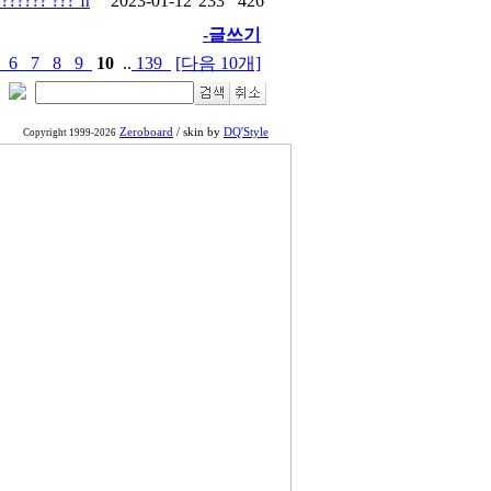
??????? ??? ŉ
2023-01-12
233
426
-글쓰기
5
6
7
8
9
10
..
139
[다음 10개]
Zeroboard
/ skin by
DQ'Style
Copyright 1999-2026