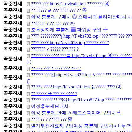
곡준진새
????? ??? http://G.nvbsdd.top ???????? ⑷
곡준진새
?? ????? ∋ ??? ???? ??? ?? 쯒
곡준진새
여성 흥분제 구매처 ◎ 스페니쉬 플라이판매처 
곡준진새
??????? ? ?? ??? ??? ㈌
곡준진새
조루방지제 후불제 ▤ 파워빔 구입 ╀
곡준진새
???? ??????????∫ http://T.vbs732.top ″??? ???? ??? ?
곡준진새
???? ???? http://N.via028.top ?????? ??? ?
곡준진새
??????? √ ????? ??? ??? ?
?????? ??????? ???〓 http://6.vvl201.top ⑻??? ????? 
곡준진새
㈂
곡준진새
?? ??? ??? ? ???? ??? ??? ∵
?????? ???쮮http://E.vaa827.top ∧???? ??? ???? ????
곡준진새
∬
곡준진새
?? ??? ???? http://K.voq310.top 쯒????? ???? ⒢
곡준진새
?? ????? ∋ ??? ?? ???? ?
곡준진새
????? ??????? ??⒞ http://H.vaa827.top ????? ???????
곡준진새
여성흥분제판매처
곡준진새
여성 흥분제 판매 ⊙ 레드스파이더 구입처 ┙
곡준진새
???? ?? ? ????? ??? 쯎
곡준진새
발기부전치료제구입여성 흥분제 구입처♀ http://S.zds