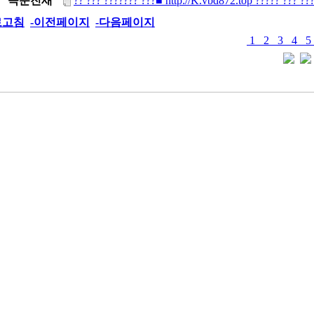
곡준진새
?? ??? ??????? ???■ http://K.vbd872.top ????? ??? ??
로고침
-이전페이지
-다음페이지
1
2
3
4