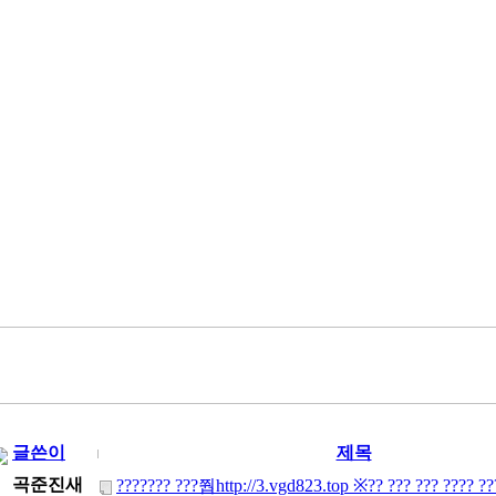
글쓴이
제목
곡준진새
??????? ???쭵http://3.vgd823.top ※?? ??? ??? ???? ??