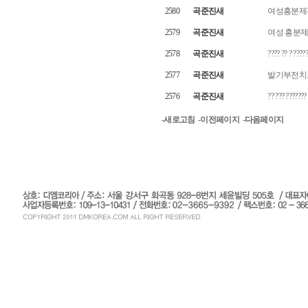
2580
곡준진새
여성흥분제
2579
곡준진새
여성 흥분제
2578
곡준진새
???? ?? ? ????
2577
곡준진새
발기부전치료제구
2576
곡준진새
?? ??? ???????
-새로고침
-이전페이지
-다음페이지