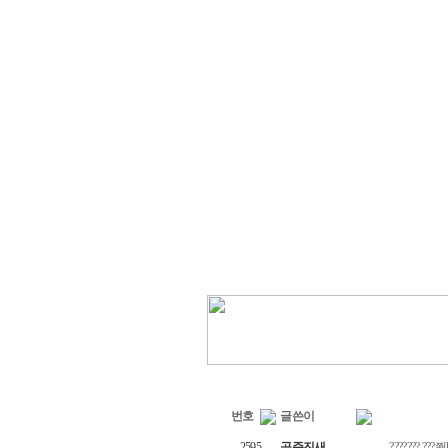
번호
글쓴이
2595
곡준진새
??????? ???쭵ht