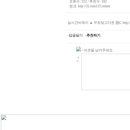
조회수: 552 / 추천수: 182
링크:
http://32.rmn125.online
실시간바둑이 ▲ 무료맞고다운 ▦⊂
http:
-답글달기
-추천하기
~의견을 남겨주세요.
■
▼